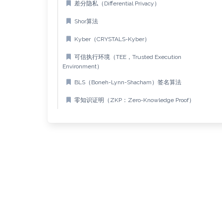
差分隐私（Differential Privacy）
Shor算法
Kyber（CRYSTALS-Kyber）
可信执行环境（TEE，Trusted Execution
Environment）
BLS（Boneh-Lynn-Shacham）签名算法
零知识证明（ZKP：Zero-Knowledge Proof）