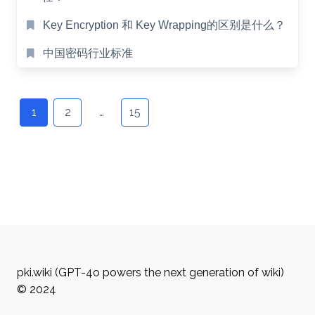
Key Encryption 和 Key Wrapping的区别是什么？
中国密码行业标准
Posts
navigation
1
2
…
15
pki.wiki (GPT-4o powers the next generation of wiki)
© 2024